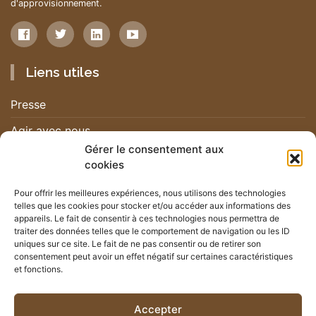
d'approvisionnement.
Liens utiles
Presse
Agir avec nous
Gérer le consentement aux
Nous contacter
cookies
Nous rejoindre
Pour offrir les meilleures expériences, nous utilisons des technologies
telles que les cookies pour stocker et/ou accéder aux informations des
Nos actualités
appareils. Le fait de consentir à ces technologies nous permettra de
traiter des données telles que le comportement de navigation ou les ID
uniques sur ce site. Le fait de ne pas consentir ou de retirer son
Newsletter
consentement peut avoir un effet négatif sur certaines caractéristiques
et fonctions.
Suivez les actualités du mouvement RHSF
Accepter
JE M'INSCRIS