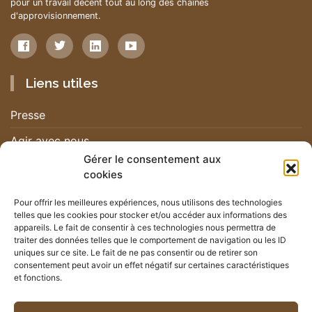
pour un travail décent tout au long des chaînes
d'approvisionnement.
Liens utiles
Presse
Agir avec nous
Gérer le consentement aux
Nous contacter
cookies
Nous rejoindre
Pour offrir les meilleures expériences, nous utilisons des technologies
telles que les cookies pour stocker et/ou accéder aux informations des
Nos actualités
appareils. Le fait de consentir à ces technologies nous permettra de
traiter des données telles que le comportement de navigation ou les ID
uniques sur ce site. Le fait de ne pas consentir ou de retirer son
Newsletter
consentement peut avoir un effet négatif sur certaines caractéristiques
et fonctions.
Suivez les actualités du mouvement RHSF