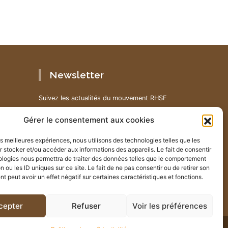
Newsletter
Suivez les actualités du mouvement RHSF
JE M'INSCRIS
Gérer le consentement aux cookies
les meilleures expériences, nous utilisons des technologies telles que les
 stocker et/ou accéder aux informations des appareils. Le fait de consentir
ologies nous permettra de traiter des données telles que le comportement
n ou les ID uniques sur ce site. Le fait de ne pas consentir ou de retirer son
 peut avoir un effet négatif sur certaines caractéristiques et fonctions.
cepter
Refuser
Voir les préférences
|
Plan du site