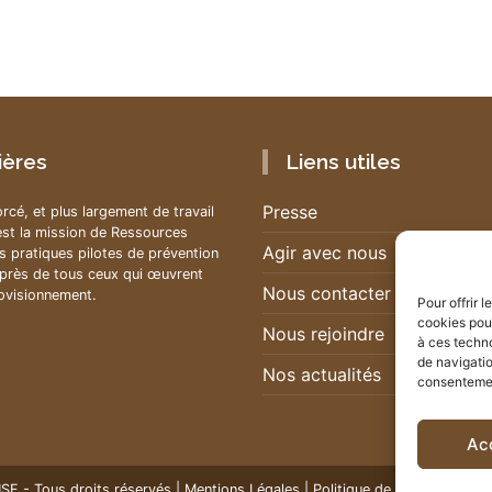
ières
Liens utiles
Presse
orcé, et plus largement de travail
est la mission de Ressources
Agir avec nous
 pratiques pilotes de prévention
uprès de tous ceux qui œuvrent
Nous contacter
rovisionnement.
Pour offrir 
cookies pour
Nous rejoindre
à ces techn
de navigatio
Nos actualités
consentement
Ac
F - Tous droits réservés |
Mentions Légales
|
Politique de confidentialité