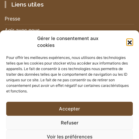
Liens utiles
Presse
Agir avec nous
Gérer le consentement aux
Nous contacter
cookies
Nous rejoindre
Pour offrir les meilleures expériences, nous utilisons des technologies
telles que les cookies pour stocker et/ou accéder aux informations des
Nos actualités
appareils. Le fait de consentir à ces technologies nous permettra de
traiter des données telles que le comportement de navigation ou les ID
uniques sur ce site. Le fait de ne pas consentir ou de retirer son
Newsletter
consentement peut avoir un effet négatif sur certaines caractéristiques
et fonctions.
Suivez les actualités du mouvement RHSF
Accepter
JE M'INSCRIS
Refuser
Voir les préférences
© 2026 - RHSF - Tous droits réservés |
Mentions Légales
|
Politique